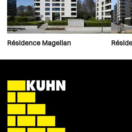
Résidence Magellan
Résid