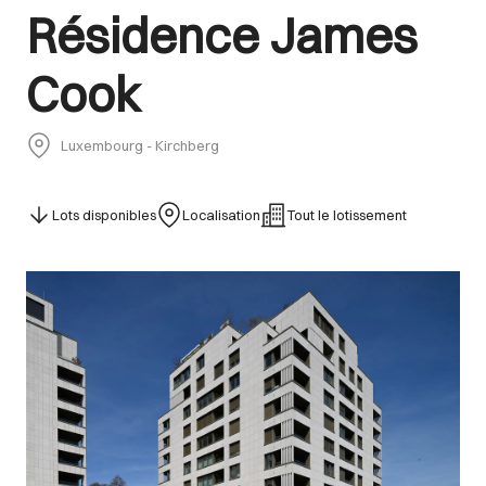
Résidence James
Cook
Luxembourg - Kirchberg
Lots disponibles
Localisation
Tout le lotissement
Images Gallery