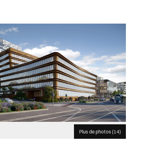
Plus de photos (
14
)