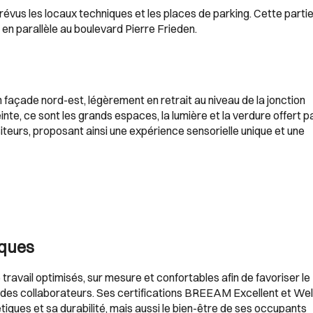
évus les locaux techniques et les places de parking. Cette parti
en parallèle au boulevard Pierre Frieden.
en façade nord-est, légèrement en retrait au niveau de la jonction
te, ce sont les grands espaces, la lumière et la verdure offert p
iteurs, proposant ainsi une expérience sensorielle unique et une
iques
avail optimisés, sur mesure et confortables afin de favoriser le
té des collaborateurs. Ses certifications BREEAM Excellent et Wel
ques et sa durabilité, mais aussi le bien-être de ses occupants