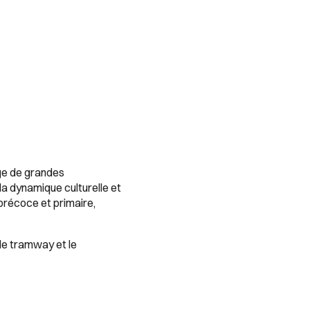
ège de grandes
 la dynamique culturelle et
précoce et primaire,
de tramway et le