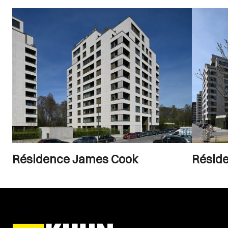
Résidence James Cook
Résid