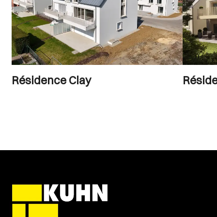
Résidence Clay
Résid