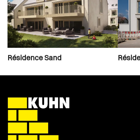
Résidence Sand
Résid