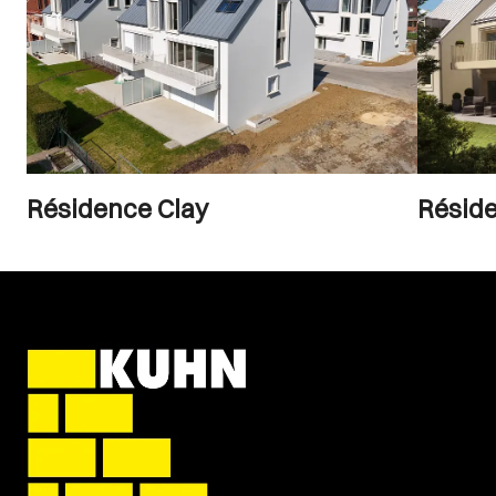
Résidence Clay
Résid