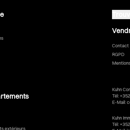
se
Trouv
Vendre u
Vendr
ns
Contact
RGPD
Mentions
Kuhn Con
rtements
Tél
:
+352
E-Mail
:
c
Kuhn Imm
Tél
:
+352
 extérieurs