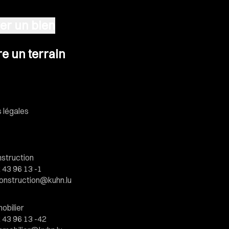
er un bien
n terrain
e un terrain
 légales
struction
 43 96 13 -1
onstruction@kuhn.lu
obilier
 43 96 13 -42