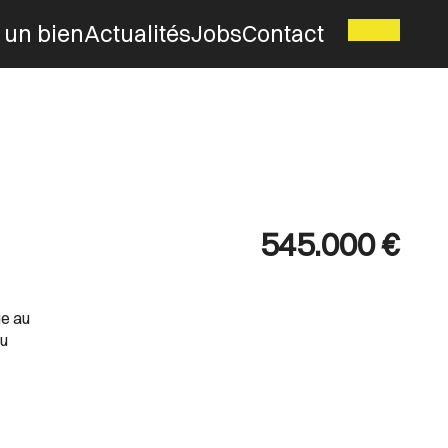
 un bien
Actualités
Jobs
Contact
545.000 €
ue au
au