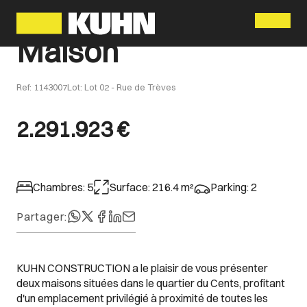
Menu
Maison
Ref
:
1143007
Lot
:
Lot 02 - Rue de Trèves
2.291.923 €
Chambres
:
5
Surface
:
216.4
m²
Parking
:
2
Partager
:
KUHN CONSTRUCTION a le plaisir de vous présenter
deux maisons situées dans le quartier du Cents, profitant
d'un emplacement privilégié à proximité de toutes les