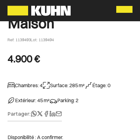
Menu
Maison
Ref
:
1139493
Lot
:
1139494
4.900 €
Chambres
:
4
Surface
:
285
m²
Étage
:
0
Extérieur
:
45
m²
Parking
:
2
Partager
:
Disponibilité : A confirmer.