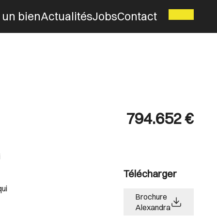
 un bien
Actualités
Jobs
Contact
794.652 €
i
Télécharger
qui
Brochure
Alexandra