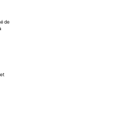
né de
à
 et