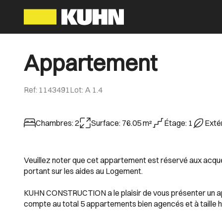
Appartement
Ref
:
1143491
Lot
:
A 1.4
Chambres
:
2
Surface
:
76.05
m²
Étage
:
1
Exté
Veuillez noter que cet appartement est réservé aux acquére
portant sur les aides au Logement.
KUHN CONSTRUCTION a le plaisir de vous présenter un ap
compte au total 5 appartements bien agencés et à taille 