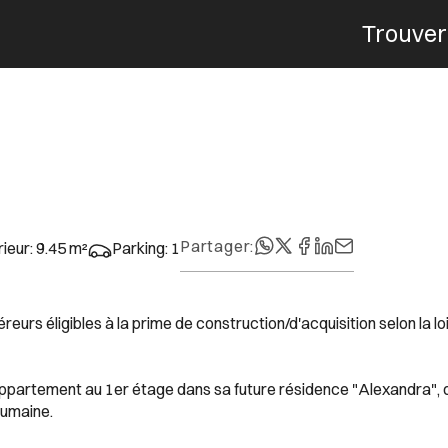
Trouver
Menu
Partager
:
rieur
:
9.45
m²
Parking
:
1
urs éligibles à la prime de construction/d'acquisition selon la lo
partement au 1er étage dans sa future résidence "Alexandra", 
humaine.