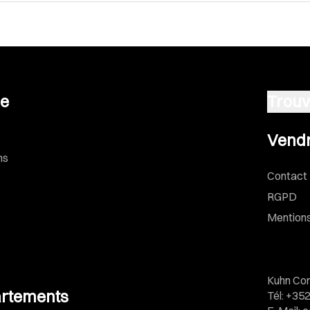
se
Trouv
Vendre u
Vendr
ns
Contact
RGPD
Mentions
Kuhn Con
rtements
Tél
:
+352