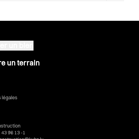
er un bien
n terrain
e un terrain
 légales
struction
 43 96 13 -1