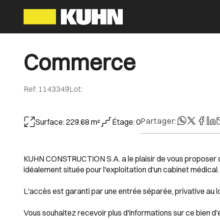
Commerce
Ref
:
1143349
Lot
:
Partager
:
Surface
:
229.68
m²
Étage
:
0
KUHN CONSTRUCTION S.A. a le plaisir de vous proposer d
idéalement située pour l'exploitation d'un cabinet médical.
L'accès est garanti par une entrée séparée, privative au l
Vous souhaitez recevoir plus d'informations sur ce bien d