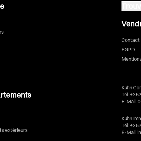
se
Trouv
Vendre u
Vendr
ns
Contact
RGPD
Mentions
Kuhn Con
rtements
Tél
:
+352
E-Mail
:
c
Kuhn Imm
Tél
:
+352
 extérieurs
E-Mail
:
i