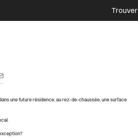
Trouver
Menu
ans une future résidence, au rez-de-chaussée, une surface
ocal.
'exception?