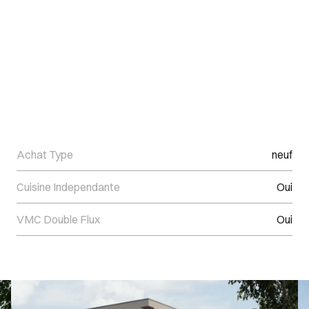
Achat Type
neuf
Cuisine Independante
Oui
VMC Double Flux
Oui