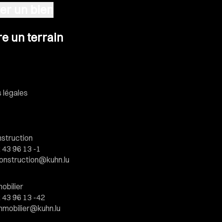
er un bien
n terrain
e un terrain
 légales
struction
 43 96 13 -1
onstruction@kuhn.lu
obilier
 43 96 13 -42
mmobilier@kuhn.lu