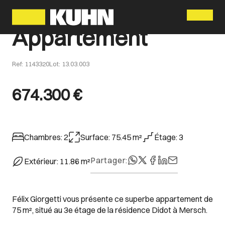
Menu
Appartement
Ref
:
1143320
Lot
:
13.03.003
674.300 €
Chambres
:
2
Surface
:
75.45
m²
Étage
:
3
Partager
:
Extérieur
:
11.86
m²
Félix Giorgetti vous présente ce superbe appartement de
75 m², situé au 3e étage de la résidence Didot à Mersch.