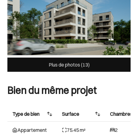
Plus de photos (
13
)
Bien du même projet
Type de bien
Surface
Chambres
Appartement
75.45 m²
2