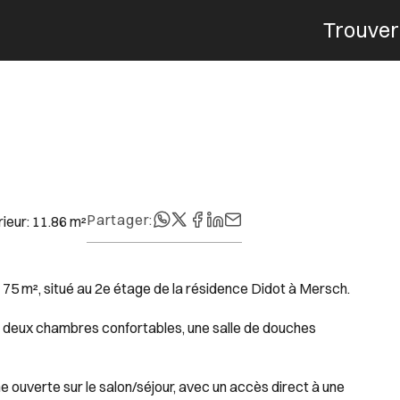
Trouver
Menu
Partager
:
rieur
:
11.86
m²
75 m², situé au 2e étage de la résidence Didot à Mersch.
ue deux chambres confortables, une salle de douches
 ouverte sur le salon/séjour, avec un accès direct à une