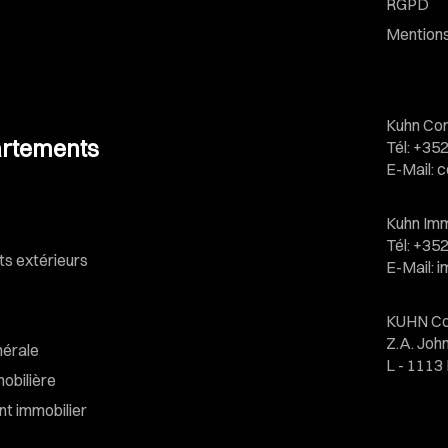
RGPD
Mentions
Kuhn Con
rtements
Tél
:
+352
E-Mail
:
c
Kuhn Imm
Tél
:
+352
 extérieurs
E-Mail
:
i
KUHN Co
Z.A. Jo
nérale
L - 111
obilière
t immobilier