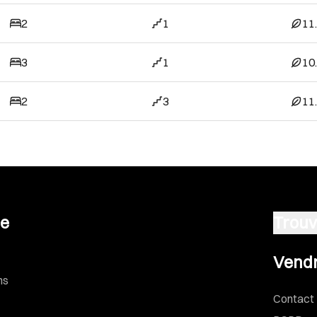
2
1
11
3
1
10
2
3
11
se
Trouv
Vendre u
Vendr
ns
Contact