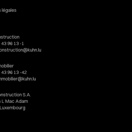
 légales
struction
 43 96 13 -1
onstruction@kuhn.lu
obilier
 43 96 13 -42
mmobilier@kuhn.lu
nstruction S.A.
hn L Mac Adam
3 Luxembourg