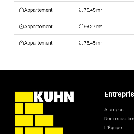
Appartement
75.45 m²
Appartement
96.27 m²
Appartement
75.45 m²
Entrepri
À propos
Nos réalisatio
L'Équipe