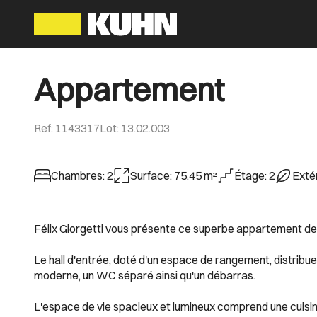
Appartement
Ref
:
1143317
Lot
:
13.02.003
Chambres
:
2
Surface
:
75.45
m²
Étage
:
2
Exté
Félix Giorgetti vous présente ce superbe appartement de 
Le hall d'entrée, doté d'un espace de rangement, distrib
moderne, un WC séparé ainsi qu'un débarras.
L'espace de vie spacieux et lumineux comprend une cuisine