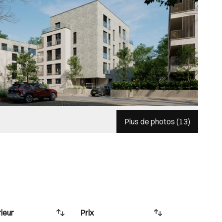
Plus de photos (
13
)
ieur
Prix