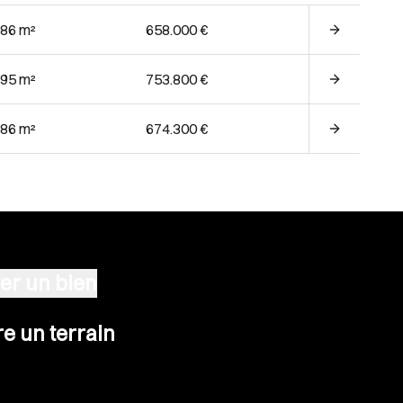
.86 m²
658.000 €
.95 m²
753.800 €
.86 m²
674.300 €
er un bien
n terrain
e un terrain