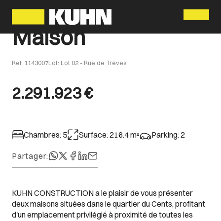
Menu
Maison
Ref
:
1143007
Lot
:
Lot 02 - Rue de Trèves
2.291.923 €
Chambres
:
5
Surface
:
216.4
m²
Parking
:
2
Partager
:
KUHN CONSTRUCTION a le plaisir de vous présenter
deux maisons situées dans le quartier du Cents, profitant
d'un emplacement privilégié à proximité de toutes les