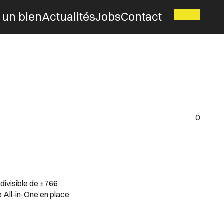
 un bien
Actualités
Jobs
Contact
0
divisible de ±766
e All-in-One en place