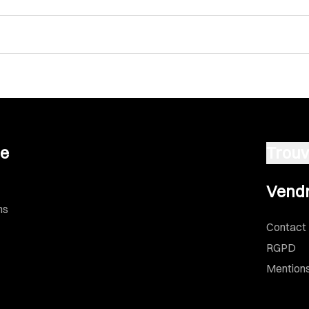
se
Trouv
Vendre u
Vendr
ns
Contact
RGPD
Mentions