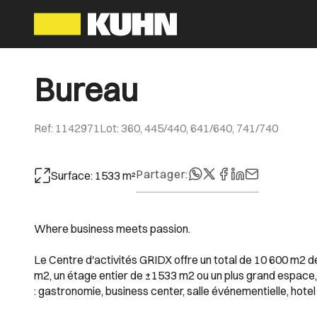
Bureau
Ref
:
1142971
Lot
:
360, 445/440, 641/640, 741/740
Partager
:
Surface
:
1533
m²
Where business meets passion.
Le Centre d'activités GRIDX offre un total de 10 600 m2 
m2, un étage entier de ±1533 m2 ou un plus grand espace, 
: gastronomie, business center, salle événementielle, hot