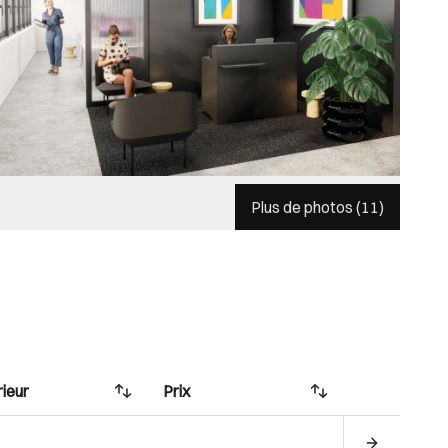
Plus de photos (
11
)
rieur
Prix