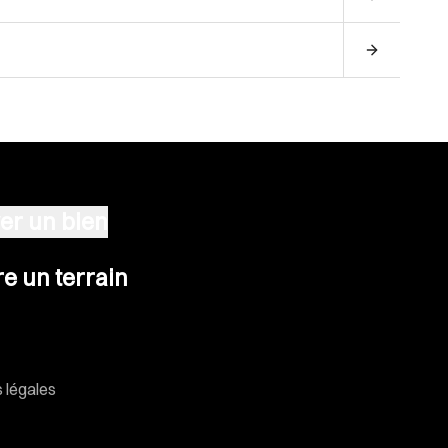
er un bien
n terrain
e un terrain
 légales