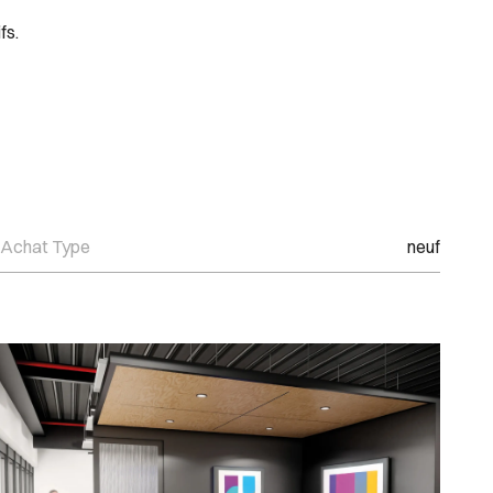
fs.
Achat Type
neuf