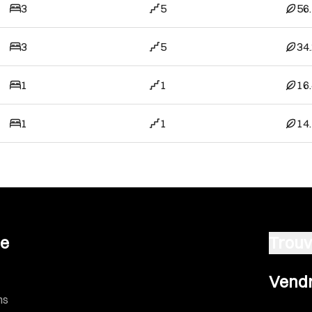
3
5
56
3
5
34
1
1
16
1
1
14
se
Trouv
Vendre u
Vendr
ns