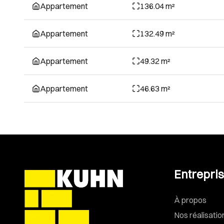
Appartement
136.04 m²
Appartement
132.49 m²
Appartement
49.32 m²
Appartement
46.63 m²
Entrepri
À propos
Nos réalisatio