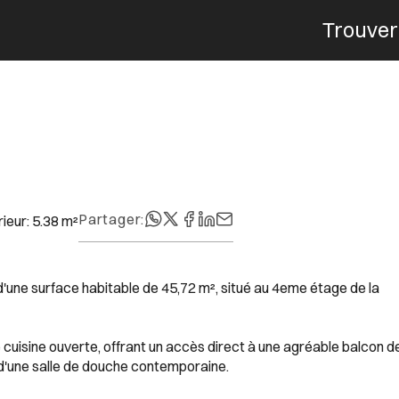
Trouver
Menu
Partager
:
rieur
:
5.38
m²
'une surface habitable de 45,72 m², situé au 4eme étage de la
cuisine ouverte, offrant un accès direct à une agréable balcon d
'une salle de douche contemporaine.