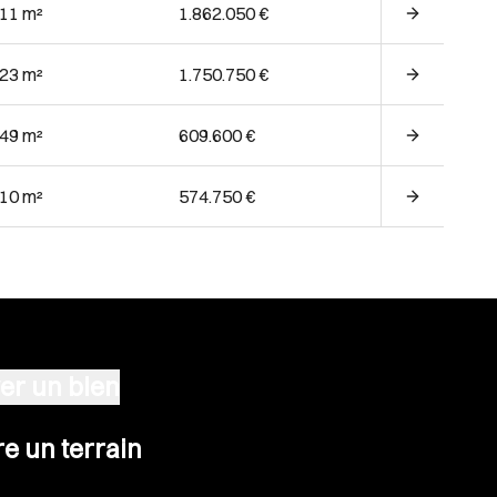
.11 m²
1.862.050 €
.23 m²
1.750.750 €
.49 m²
609.600 €
.10 m²
574.750 €
er un bien
n terrain
e un terrain