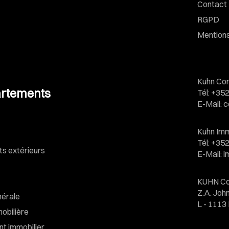
Contact
RGPD
Mentions
Kuhn Con
rtements
Tél
:
+352
E-Mail
:
c
Kuhn Imm
Tél
:
+352
 extérieurs
E-Mail
:
i
KUHN Co
Z.A. Jo
nérale
L - 111
obilière
t immobilier