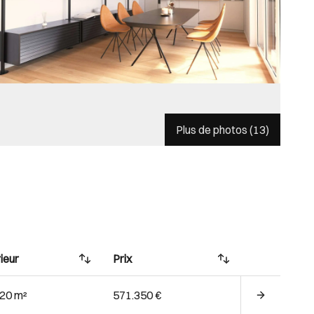
Plus de photos (
13
)
ieur
Prix
.20 m²
571.350 €