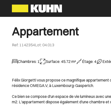
Appartement
Ref
:
1142354
Lot
:
04.013
Chambres
:
1
Surface
:
45.72
m²
Étage
:
4
Exté
Félix Giorgetti vous propose ce magnifique appartement d
résidence OMEGA.V, à Luxembourg-Gasperich.
Ce bien se compose d'un espace de vie lumineux avec une 
m2. L'appartement dispose également d'une chambre et d