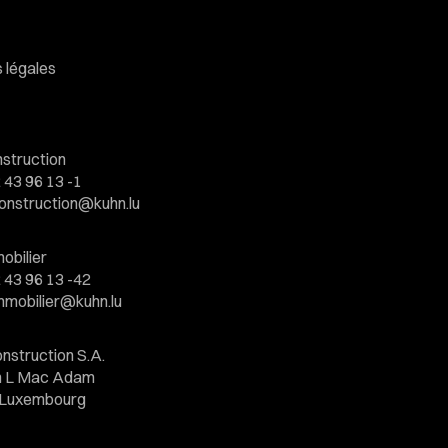
 légales
struction
 43 96 13 -1
onstruction@kuhn.lu
obilier
 43 96 13 -42
mmobilier@kuhn.lu
nstruction S.A.
hn L Mac Adam
3 Luxembourg