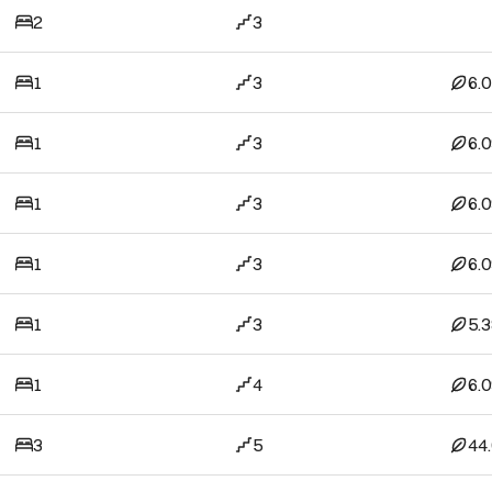
2
3
1
3
6.
1
3
6.
1
3
6.
1
3
6.
1
3
5.
1
4
6.
3
5
44