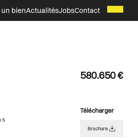
 un bien
Actualités
Jobs
Contact
580.650 €
Télécharger
e 5
Brochure