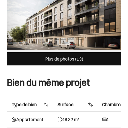
Plus de photos (
13
)
Bien du même projet
Type de bien
Surface
Chambres
Appartement
46.32 m²
1