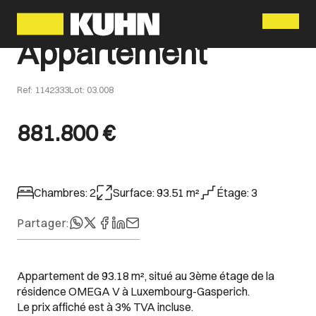
Menu
Appartement
Ref
:
1142333
Lot
:
03.008
881.800 €
Chambres
:
2
Surface
:
93.51
m²
Étage
:
3
Partager
:
Appartement de 93.18 m², situé au 3ème étage de la
résidence OMEGA V à Luxembourg-Gasperich.
Le prix affiché est à 3% TVA incluse.