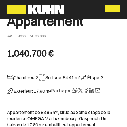
Menu
Appartement
Ref
:
1142331
Lot
:
03.006
1.040.700 €
Chambres
:
2
Surface
:
84.41
m²
Étage
:
3
Partager
:
Extérieur
:
17.60
m²
Appartement de 83.85 m², situé au 3ème étage de la
résidence OMEGA V à Luxembourg-Gasperich. Un
balcon de 17.60 m² embellit cet appartement.