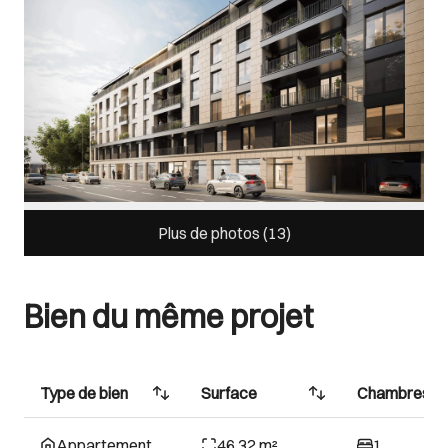
Plus de photos (
13
)
Bien du même projet
Type de bien
Surface
Chambres
Appartement
46.32 m²
1