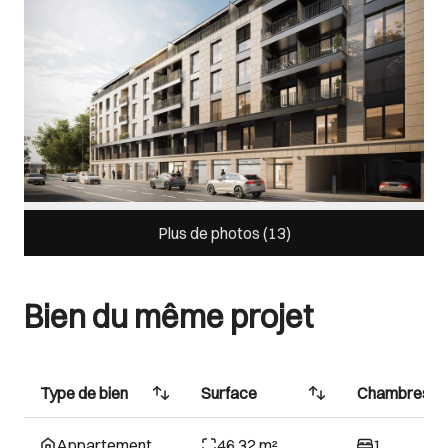
Plus de photos (
13
)
Bien du même projet
Type de bien
Surface
Chambres
Appartement
46.32 m²
1