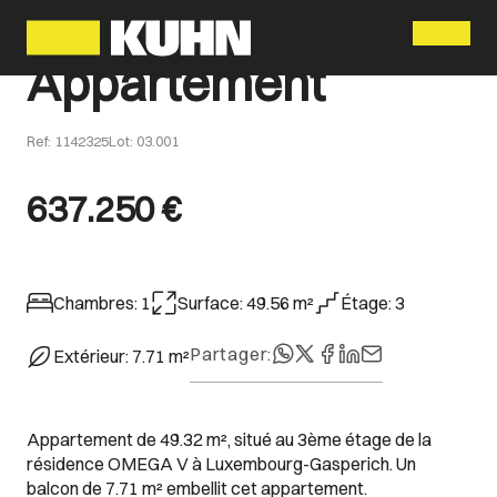
Menu
Appartement
Ref
:
1142325
Lot
:
03.001
637.250 €
Chambres
:
1
Surface
:
49.56
m²
Étage
:
3
Partager
:
Extérieur
:
7.71
m²
Appartement de 49.32 m², situé au 3ème étage de la
résidence OMEGA V à Luxembourg-Gasperich. Un
balcon de 7.71 m² embellit cet appartement.