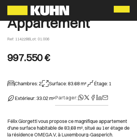
Menu
Appartement
Ref
:
1142286
Lot
:
01.006
997.550 €
Chambres
:
2
Surface
:
83.68
m²
Étage
:
1
Partager
:
Extérieur
:
33.02
m²
Félix Giorgetti vous propose ce magnifique appartement
d'une surface habitable de 83,68 m², situé au 1er étage de
la résidence OMEGA.V, à Luxembourg-Gasperich.