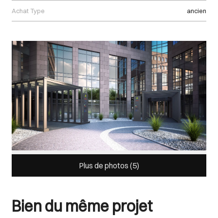
Achat Type
ancien
Images Gallery
Plus de photos (
5
)
Bien du même projet