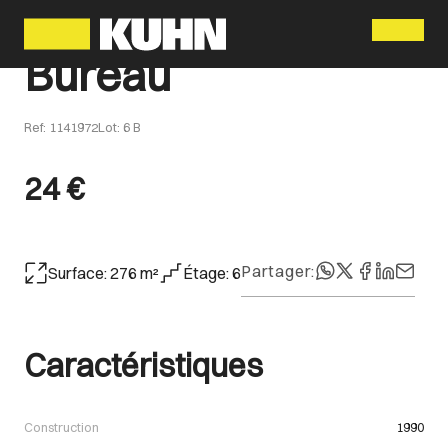
Menu
Bureau
Ref
:
1141972
Lot
:
6 B
24 €
Partager
:
Surface
:
276
m²
Étage
:
6
Caractéristiques
Construction
1990