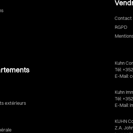
Vendr
ns
Contact
RGPD
Mentions
Kuhn Con
rtements
Tél
:
+352
E-Mail
:
c
Kuhn Imm
Tél
:
+352
 extérieurs
E-Mail
:
i
KUHN Co
Z.A. Jo
nérale