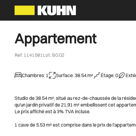
Appartement
Ref
:
1141581
Lot
:
B0.02
Chambres
:
1
Surface
:
38.54
m²
Étage
:
0
Exté
Studio de 38.54 m², situé au rez-de-chaussée de la résid
qu'un jardin privatif de 21,91 m² embellissent cet apparte
Le prix affiché est à 3% TVA incluse.
1 cave de 5.53 m² est comprise dans le prix de l'appartem