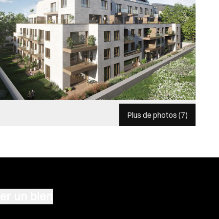
Plus de photos (
7
)
er un bien
n terrain