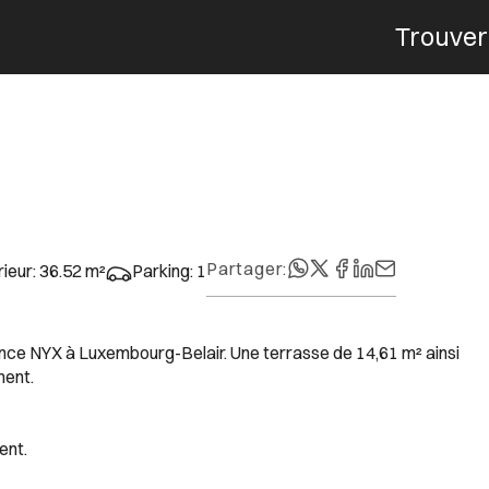
Trouver
Menu
Partager
:
rieur
:
36.52
m²
Parking
:
1
ence NYX à Luxembourg-Belair. Une terrasse de 14,61 m² ainsi
ment.
ent.