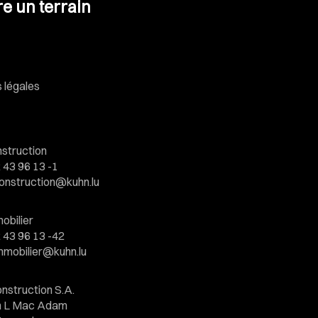
e un terrain
 légales
struction
 43 96 13 -1
onstruction@kuhn.lu
obilier
 43 96 13 -42
mmobilier@kuhn.lu
nstruction S.A.
hn L Mac Adam