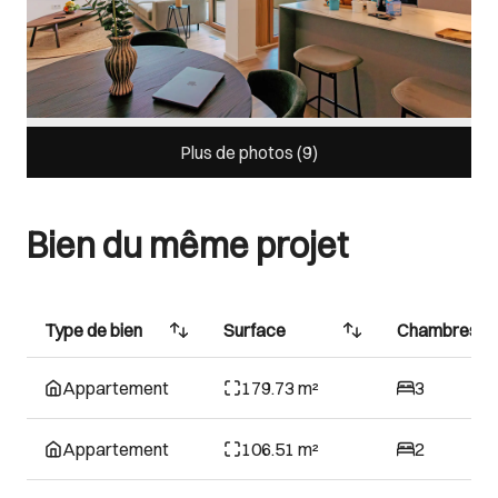
Plus de photos (
9
)
Bien du même projet
Type de bien
Surface
Chambres
Appartement
179.73 m²
3
Appartement
106.51 m²
2