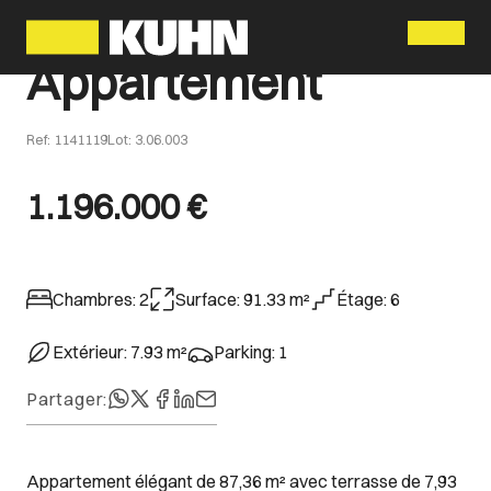
Menu
Appartement
Ref
:
1141119
Lot
:
3.06.003
1.196.000 €
Chambres
:
2
Surface
:
91.33
m²
Étage
:
6
Extérieur
:
7.93
m²
Parking
:
1
Partager
:
Appartement élégant de 87,36 m² avec terrasse de 7,93