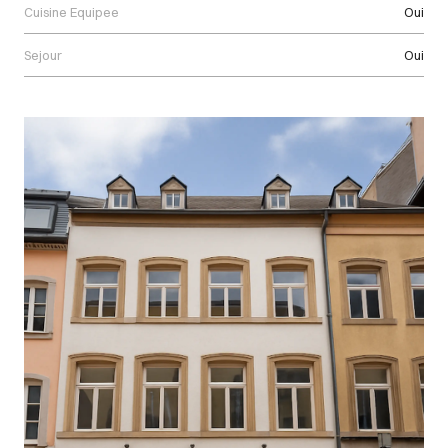
Cuisine Equipee
Oui
Sejour
Oui
Images Gallery