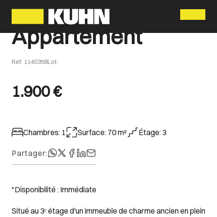
Menu
Appartement
Ref
:
1140358
Lot
:
1.900 €
Chambres
:
1
Surface
:
70
m²
Étage
:
3
Partager
:
*Disponibilité : Immédiate
Situé au 3ᵉ étage d'un immeuble de charme ancien en plein