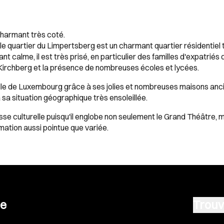
charmant très coté.
le quartier du Limpertsberg est un charmant quartier résidentiel 
ant calme, il est très prisé, en particulier des familles d'expatrié
Kirchberg et la présence de nombreuses écoles et lycées.
ville de Luxembourg grâce à ses jolies et nombreuses maisons an
 sa situation géographique très ensoleillée.
se culturelle puisqu'il englobe non seulement le Grand Théâtre, m
tion aussi pointue que variée.
se
Trouv
Vendre u