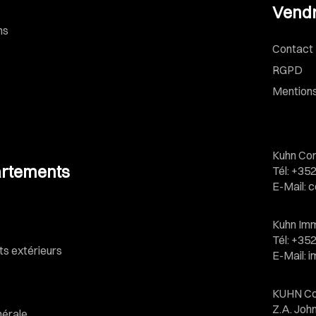
Vendr
ns
Contact
RGPD
Mentions
Kuhn Con
rtements
Tél
:
+352
E-Mail
:
c
Kuhn Imm
Tél
:
+352
 extérieurs
E-Mail
:
i
KUHN Co
Z.A. Jo
nérale