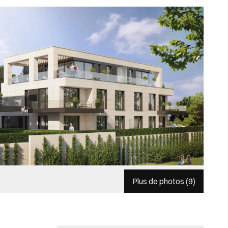
Plus de photos (
9
)