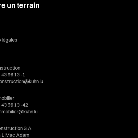
e un terrain
 légales
struction
 43 96 13 -1
onstruction@kuhn.lu
obilier
 43 96 13 -42
mmobilier@kuhn.lu
nstruction S.A.
hn L Mac Adam