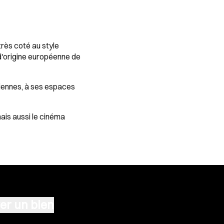
très coté au style
s d'origine européenne de
ciennes, à ses espaces
ais aussi le cinéma
er un bien
n terrain