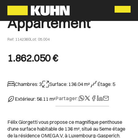
Menu
Appartement
Ref
:
1142360
Lot
:
05.004
1.862.050 €
Chambres
:
3
Surface
:
136.04
m²
Étage
:
5
Partager
:
Extérieur
:
56.11
m²
Félix Giorgetti vous propose ce magnifique penthouse
d'une surface habitable de 136 m², situé au 5eme étage
de la résidence OMEGA.V, à Luxembourg-Gasperich.