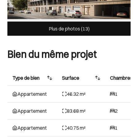
Plus de photos (
13
)
Bien du même projet
Type de bien
Surface
Chambres
Appartement
46.32 m²
1
Appartement
83.68 m²
2
Appartement
40.75 m²
1