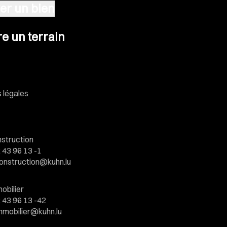
er un bien
n terrain
e un terrain
 légales
struction
 43 96 13 -1
onstruction@kuhn.lu
obilier
 43 96 13 -42
mmobilier@kuhn.lu