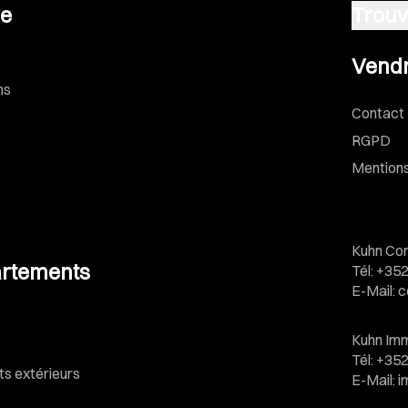
se
Trouv
Vendre u
Vendr
ns
Contact
RGPD
Mentions
Kuhn Con
rtements
Tél
:
+352
E-Mail
:
c
Kuhn Imm
Tél
:
+352
 extérieurs
E-Mail
:
i