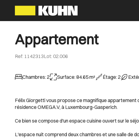
Appartement
Ref
:
1142313
Lot
:
02.006
Chambres
:
2
Surface
:
84.65
m²
Étage
:
2
Exté
Félix Giorgetti vous propose ce magnifique appartement d
résidence OMEGA.V, à Luxembourg-Gasperich.
Ce bien se compose d'un espace cuisine ouvert sur le séjo
L'espace nuit comprend deux chambres et une salle de do