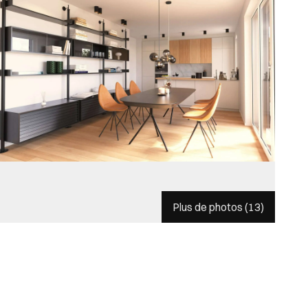
Plus de photos (
13
)