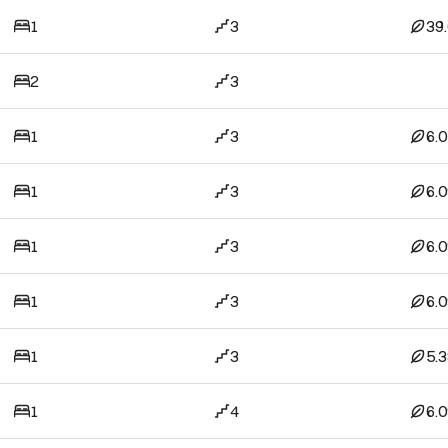
1
3
39
2
3
1
3
6.
1
3
6.
1
3
6.
1
3
6.
1
3
5.
1
4
6.