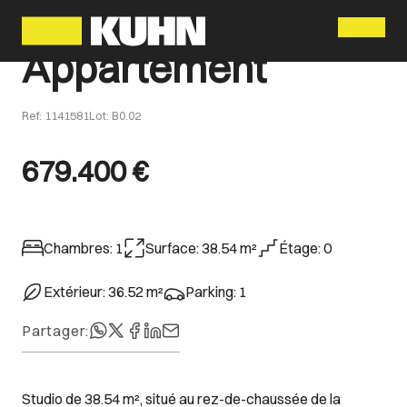
Menu
Appartement
Ref
:
1141581
Lot
:
B0.02
679.400 €
Chambres
:
1
Surface
:
38.54
m²
Étage
:
0
Extérieur
:
36.52
m²
Parking
:
1
Partager
:
Studio de 38.54 m², situé au rez-de-chaussée de la