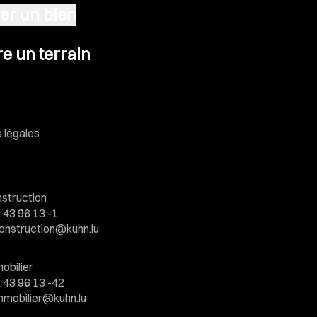
er un bien
n terrain
e un terrain
 légales
struction
 43 96 13 -1
onstruction@kuhn.lu
obilier
 43 96 13 -42
mmobilier@kuhn.lu