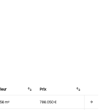
ieur
Prix
.56 m²
786.050 €