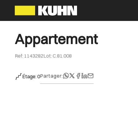
Appartement
Ref
:
1143282
Lot
:
C.81.008
Partager
:
Étage
:
0