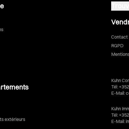
se
Trouv
Vendre u
Vendr
ns
Contact
RGPD
Mentions
Kuhn Con
rtements
Tél
:
+352
E-Mail
:
c
Kuhn Imm
Tél
:
+352
 extérieurs
E-Mail
:
i