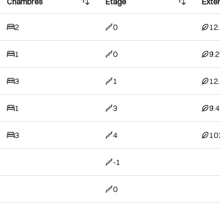
Chambres
Étage
Extér
2
0
12
1
0
9.
3
1
12
1
3
9.
3
4
10
-1
0