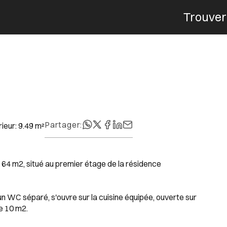
Trouver
Menu
Partager
:
rieur
:
9.49
m²
64 m2, situé au premier étage de la résidence
n WC séparé, s'ouvre sur la cuisine équipée, ouverte sur
de 10 m2.