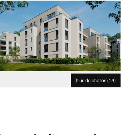
Plus de photos (
13
)