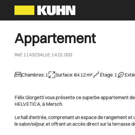
Appartement
Ref
:
1143254
Lot
:
14.01.003
Chambres
:
1
Surface
:
64.12
m²
Étage
:
1
Exté
Félix Giorgetti vous présente ce superbe appartement de 
HELVETICA, à Mersch.
Le hall d'entrée, comprenant un espace de rangement et u
le salon/séjour, et offrant un accès direct sur la terrasse 