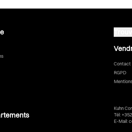
se
Trouv
Vendre u
Vendr
ns
Contact
RGPD
Mentions
Kuhn Con
rtements
Tél
:
+352
E-Mail
:
c