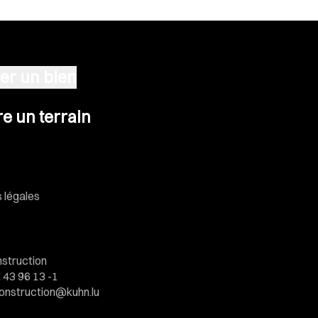
er un bien
n terrain
e un terrain
 légales
struction
 43 96 13 -1
onstruction@kuhn.lu