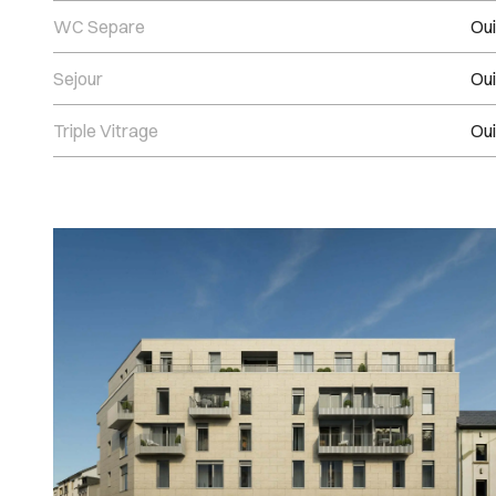
WC Separe
Oui
Sejour
Oui
Triple Vitrage
Oui
Images Gallery