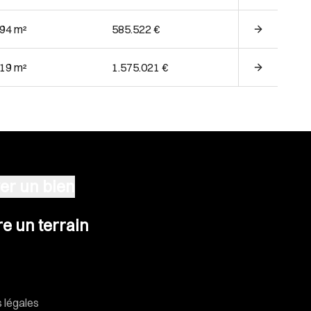
.94 m²
585.522 €
.19 m²
1.575.021 €
er un bien
n terrain
e un terrain
 légales