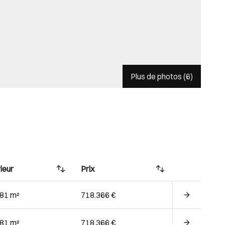
Plus de photos (
6
)
ieur
Prix
.81 m²
718.366 €
.81 m²
718.366 €