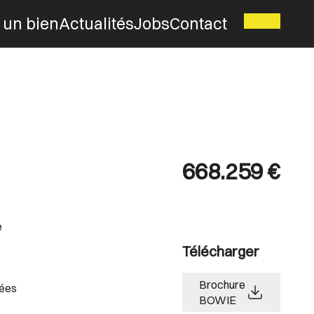
 un bien
Actualités
Jobs
Contact
668.259 €
e
Télécharger
Brochure
rées
BOWIE