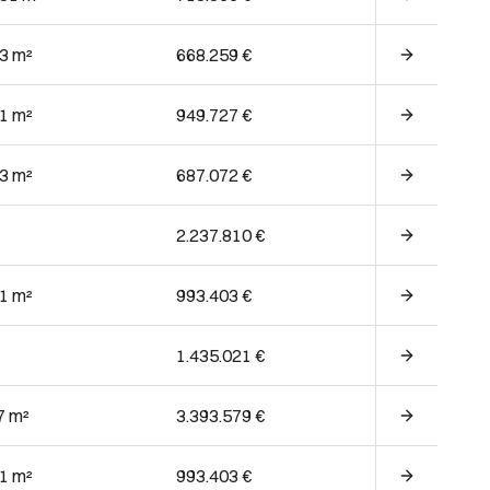
63 m²
668.259 €
51 m²
949.727 €
63 m²
687.072 €
2.237.810 €
41 m²
993.403 €
1.435.021 €
7 m²
3.393.579 €
41 m²
993.403 €