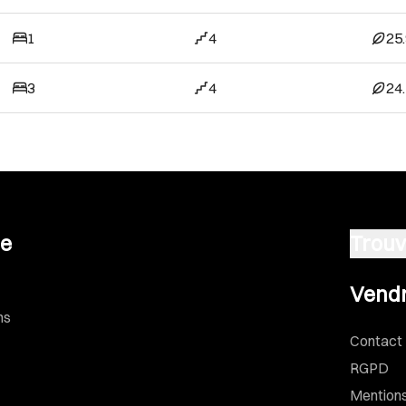
1
4
25
3
4
24
se
Trouv
Vendre u
Vendr
ns
Contact
RGPD
Mentions