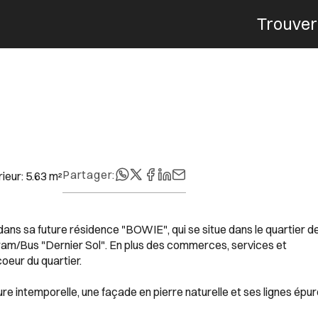
Trouver
Menu
Partager
:
rieur
:
5.63
m²
ns sa future résidence "BOWIE", qui se situe dans le quartier d
ram/Bus "Dernier Sol". En plus des commerces, services et
oeur du quartier.
e intemporelle, une façade en pierre naturelle et ses lignes épu