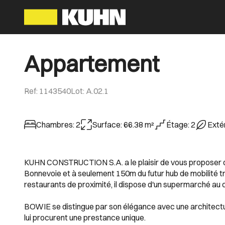
Appartement
Ref
:
1143540
Lot
:
A.02.1
Chambres
:
2
Surface
:
66.38
m²
Étage
:
2
Exté
KUHN CONSTRUCTION S.A. a le plaisir de vous proposer da
Bonnevoie et à seulement 150m du futur hub de mobilité t
restaurants de proximité, il dispose d'un supermarché au c
BOWIE se distingue par son élégance avec une architectur
lui procurent une prestance unique.