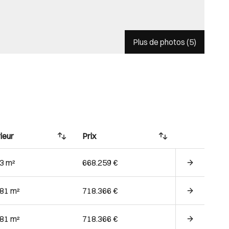
Plus de photos (
5
)
ieur
Prix
63 m²
668.259 €
.81 m²
718.366 €
.81 m²
718.366 €