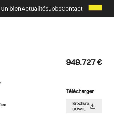
 un bien
Actualités
Jobs
Contact
949.727 €
e
Télécharger
Brochure
rées
BOWIE