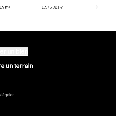
.19 m²
1.575.021 €
er un bien
n terrain
e un terrain
 légales