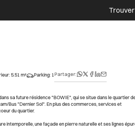
Trouver
Menu
Partager
:
rieur
:
5.51
m²
Parking
:
1
ns sa future résidence "BOWIE", qui se situe dans le quartier d
ram/Bus "Dernier Sol". En plus des commerces, services et
oeur du quartier.
e intemporelle, une façade en pierre naturelle et ses lignes épu