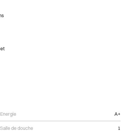
ns
 et
Energie
A+
Salle de douche
1