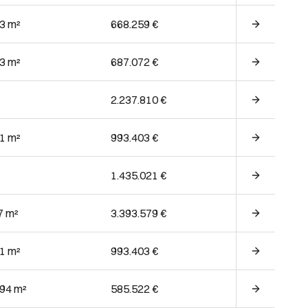
63 m²
668.259 €
63 m²
687.072 €
2.237.810 €
41 m²
993.403 €
1.435.021 €
7 m²
3.393.579 €
41 m²
993.403 €
.94 m²
585.522 €