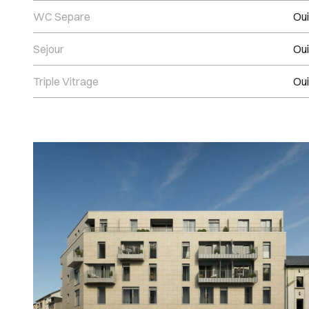
WC Separe
Oui
Sejour
Oui
Triple Vitrage
Oui
Images Gallery