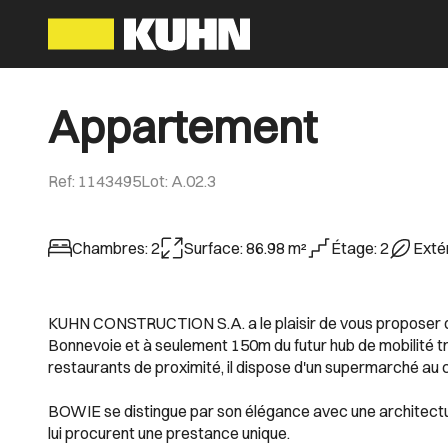
Appartement
Ref
:
1143495
Lot
:
A.02.3
Chambres
:
2
Surface
:
86.98
m²
Étage
:
2
Exté
KUHN CONSTRUCTION S.A. a le plaisir de vous proposer da
Bonnevoie et à seulement 150m du futur hub de mobilité t
restaurants de proximité, il dispose d'un supermarché au c
BOWIE se distingue par son élégance avec une architectur
lui procurent une prestance unique.