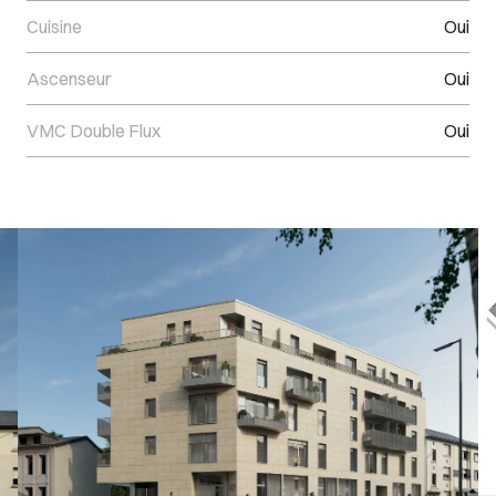
Cuisine
Oui
Ascenseur
Oui
VMC Double Flux
Oui