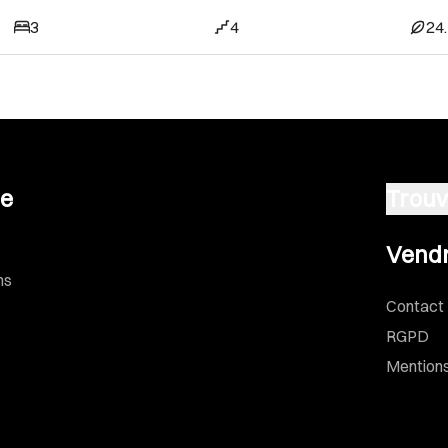
3
4
24
se
Trouv
Vendre u
Vendr
ns
Contact
RGPD
Mentions