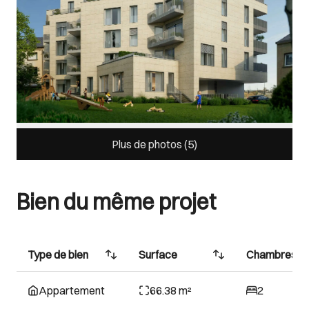
Plus de photos (
5
)
Bien du même projet
Type de bien
Surface
Chambres
Appartement
66.38 m²
2