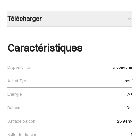
Télécharger
Caractéristiques
Disponibilité
à convenir
Achat Type
neuf
Energie
A+
Balcon
Oui
Surface balcon
25.94 m²
Salle de douche
1