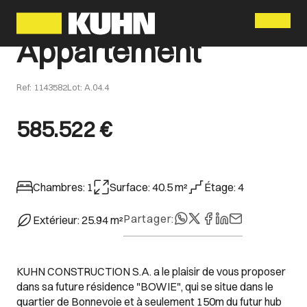
Menu
Appartement
Ref
:
1143582
Lot
:
A.04.4
585.522 €
Chambres
:
1
Surface
:
40.5
m²
Étage
:
4
Partager
:
Extérieur
:
25.94
m²
KUHN CONSTRUCTION S.A. a le plaisir de vous proposer
dans sa future résidence "BOWIE", qui se situe dans le
quartier de Bonnevoie et à seulement 150m du futur hub