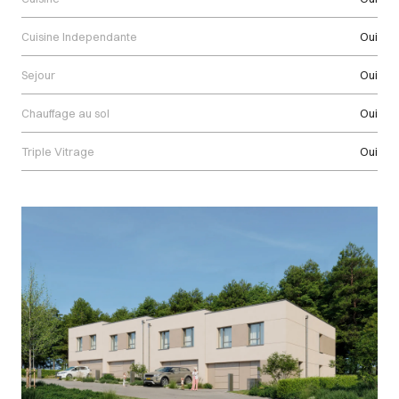
Cuisine Independante
Oui
Sejour
Oui
Chauffage au sol
Oui
Triple Vitrage
Oui
Images Gallery