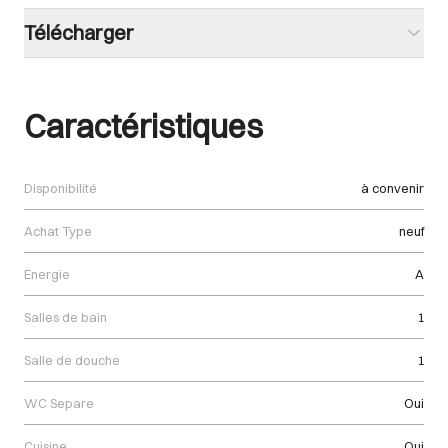
Télécharger
Caractéristiques
Disponibilité
à convenir
Achat Type
neuf
Energie
A
Salles de bain
1
Salle de douche
1
WC Separe
Oui
Cuisine
Oui