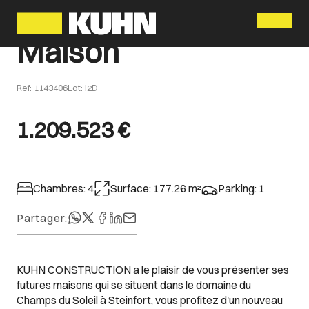
Menu
Maison
Ref
:
1143406
Lot
:
I2D
1.209.523 €
Chambres
:
4
Surface
:
177.26
m²
Parking
:
1
Partager
:
KUHN CONSTRUCTION a le plaisir de vous présenter ses
futures maisons qui se situent dans le domaine du
Champs du Soleil à Steinfort, vous profitez d'un nouveau