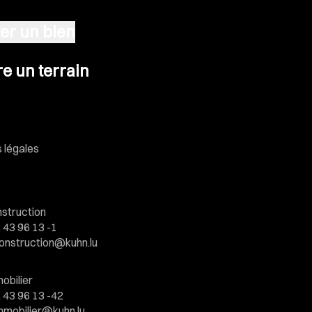
er un bien
n terrain
e un terrain
 légales
struction
 43 96 13 -1
onstruction@kuhn.lu
obilier
 43 96 13 -42
mmobilier@kuhn.lu