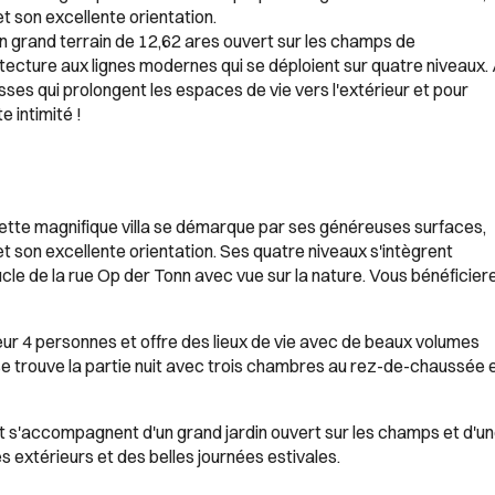
 son excellente orientation.
un grand terrain de 12,62 ares ouvert sur les champs de
itecture aux lignes modernes qui se déploient sur quatre niveaux.
es qui prolongent les espaces de vie vers l'extérieur et pour
e intimité !
cette magnifique villa se démarque par ses généreuses surfaces,
 son excellente orientation. Ses quatre niveaux s'intègrent
ucle de la rue Op der Tonn avec vue sur la nature. Vous bénéficier
ur 4 personnes et offre des lieux de vie avec de beaux volumes
se trouve la partie nuit avec trois chambres au rez-de-chaussée 
 et s'accompagnent d'un grand jardin ouvert sur les champs et d'u
extérieurs et des belles journées estivales.