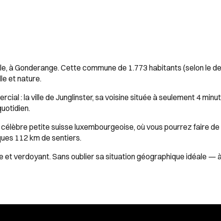
ale, à Gonderange. Cette commune de 1.773 habitants (selon le 
le et nature.
al : la ville de Junglinster, sa voisine située à seulement 4 minu
uotidien.
la célèbre petite suisse luxembourgeoise, où vous pourrez faire 
ques 112 km de sentiers.
et verdoyant. Sans oublier sa situation géographique idéale — à