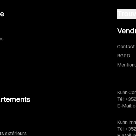
se
Trouv
Vendre u
Vendr
ns
Contact
RGPD
Mentions
Kuhn Con
rtements
Tél
:
+352
E-Mail
:
c
Kuhn Imm
Tél
:
+352
 extérieurs
E-Mail
:
i