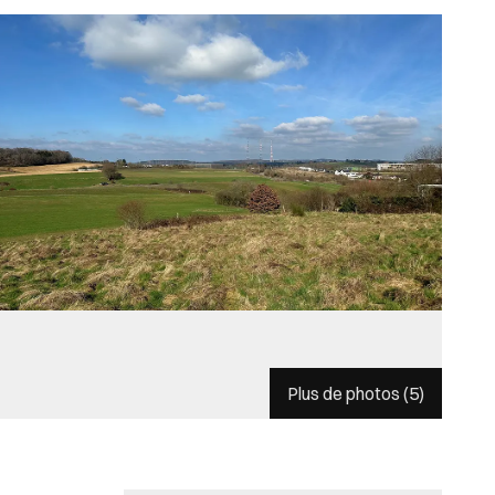
Plus de photos (
5
)