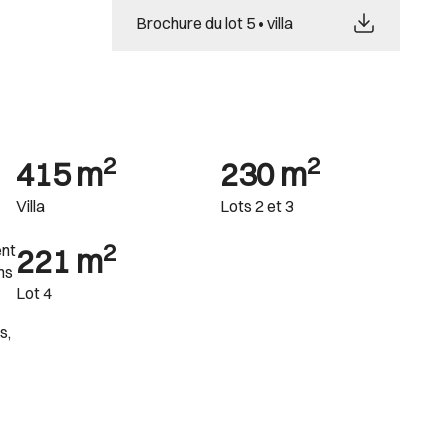
Brochure du lot 5 • villa
2
2
415 m
230 m
Villa
Lots 2 et 3
2
ent
221 m
ns
Lot 4
s,