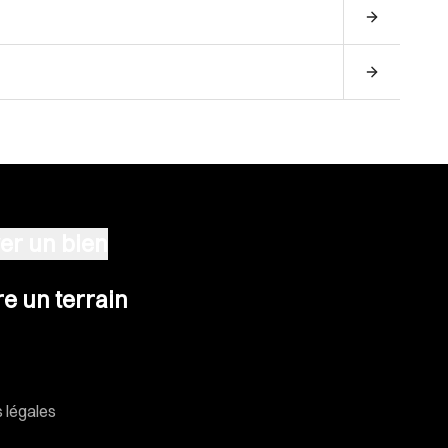
er un bien
n terrain
e un terrain
 légales