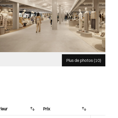
Plus de photos (
10
)
rieur
Prix