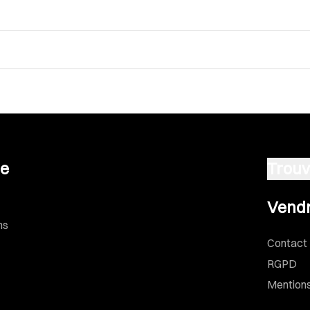
se
Trouv
Vendre u
Vendr
ns
Contact
RGPD
Mentions