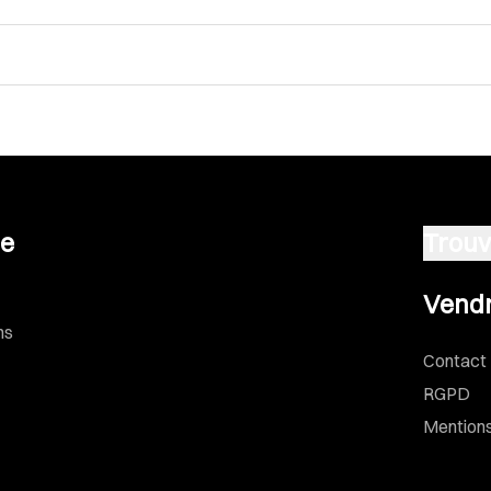
se
Trouv
Vendre u
Vendr
ns
Contact
RGPD
Mentions