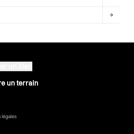
er un bien
n terrain
e un terrain
 légales