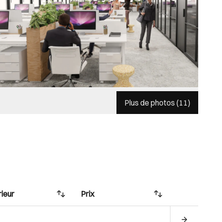
Plus de photos (
11
)
rieur
Prix