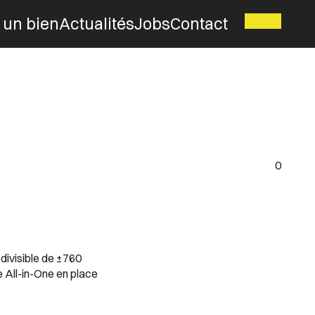
 un bien
Actualités
Jobs
Contact
0
divisible de ±760
e All-in-One en place