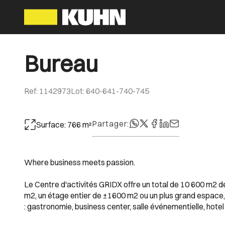
Bureau
Ref
:
1142973
Lot
:
640-641-740-745
Partager
:
Surface
:
766
m²
Where business meets passion.
Le Centre d'activités GRIDX offre un total de 10 600 m2 
m2, un étage entier de ±1600 m2 ou un plus grand espace, 
: gastronomie, business center, salle événementielle, hot