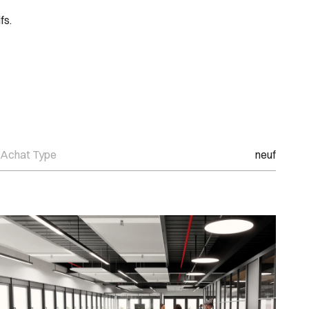
fs.
Achat Type
neuf