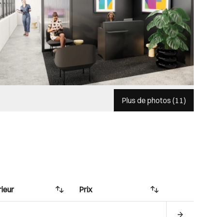
Plus de photos (
11
)
rieur
Prix