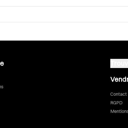
se
Trouv
Vendre u
Vendr
ns
Contact
RGPD
Mentions