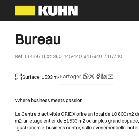
Bureau
Ref
:
1142971
Lot
:
360, 445/440, 641/640, 741/740
Partager
:
Surface
:
1533
m²
Where business meets passion.
Le Centre d'activités GRIDX offre un total de 10 600 m2 
m2, un étage entier de ±1533 m2 ou un plus grand espace, 
: gastronomie, business center, salle événementielle, hot