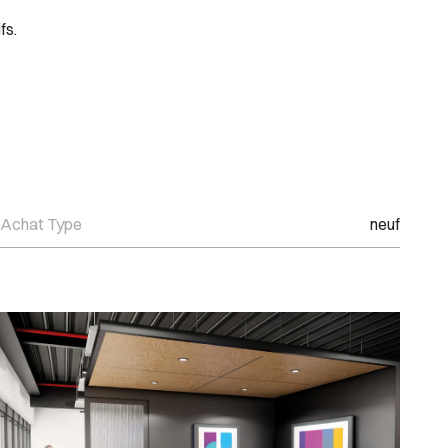
fs.
Achat Type
neuf