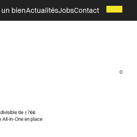
 un bien
Actualités
Jobs
Contact
0
divisible de ±766
e All-in-One en place