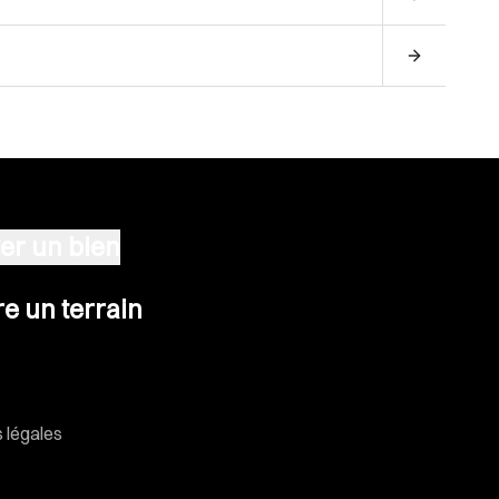
er un bien
n terrain
e un terrain
 légales