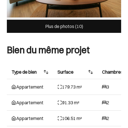
Plus de photos (
10
)
Bien du même projet
Type de bien
Surface
Chambres
Appartement
179.73 m²
3
Appartement
91.33 m²
2
Appartement
106.51 m²
2