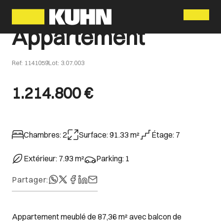
Menu
Appartement
Ref
:
1141059
Lot
:
3.07.003
1.214.800 €
Chambres
:
2
Surface
:
91.33
m²
Étage
:
7
Extérieur
:
7.93
m²
Parking
:
1
Partager
:
Appartement meublé de 87,36 m² avec balcon de