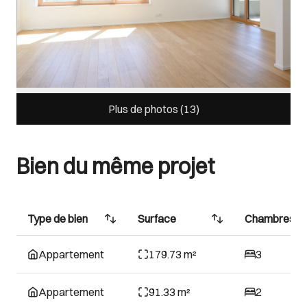
Plus de photos (
13
)
Bien du même projet
Type de bien
Surface
Chambres
Appartement
179.73 m²
3
Appartement
91.33 m²
2