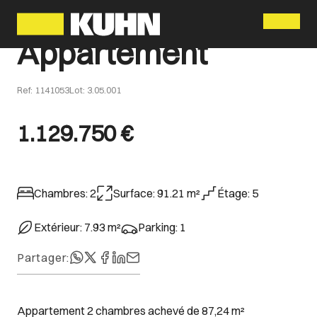
Menu
Appartement
Ref
:
1141053
Lot
:
3.05.001
1.129.750 €
Chambres
:
2
Surface
:
91.21
m²
Étage
:
5
Extérieur
:
7.93
m²
Parking
:
1
Partager
:
Appartement 2 chambres achevé de 87,24 m²