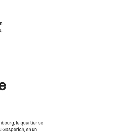
en
e,
ne
mbourg, le quartier se
u Gasperich, en un