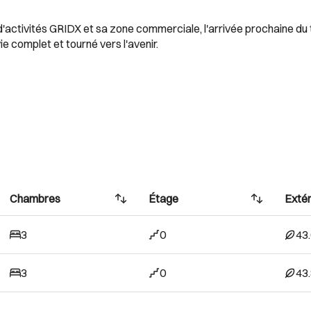
 d'activités GRIDX et sa zone commerciale, l'arrivée prochaine du 
ie complet et tourné vers l'avenir.
Chambres
Étage
Extér
3
0
43
3
0
43