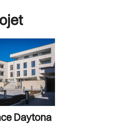
ojet
nce Daytona