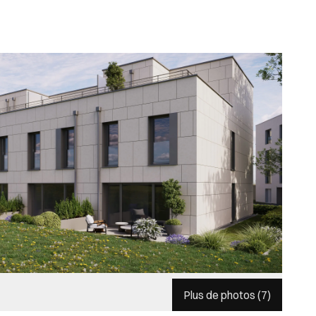
Plus de photos (
7
)