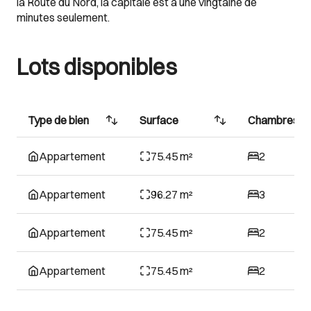
la Route du Nord, la capitale est à une vingtaine de
minutes seulement.
Lots disponibles
Type de bien
Surface
Chambres
Appartement
75.45 m²
2
Appartement
96.27 m²
3
Appartement
75.45 m²
2
Appartement
75.45 m²
2