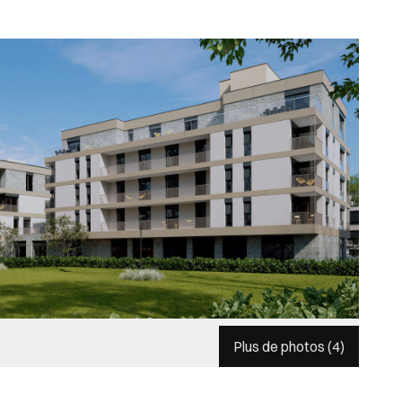
Plus de photos (
4
)