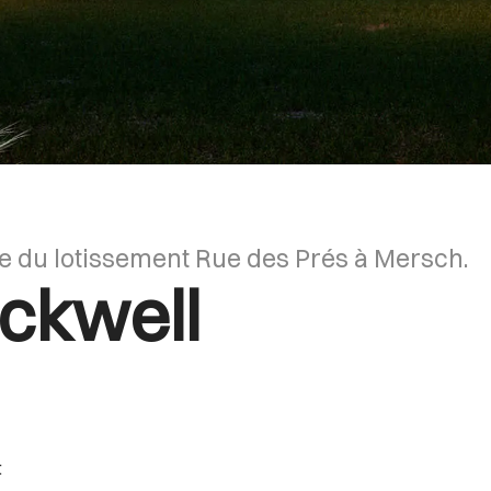
ie du lotissement Rue des Prés à Mersch.
ckwell
t