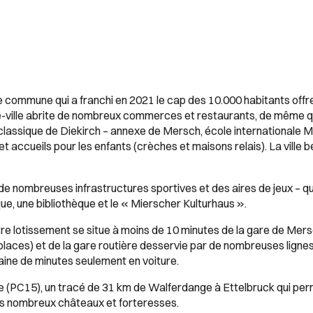
e commune qui a franchi en 2021 le cap des 10.000 habitants offr
tre-ville abrite de nombreux commerces et restaurants, de même
classique de Diekirch – annexe de Mersch, école internationale M
 accueils pour les enfants (crèches et maisons relais). La ville bé
 de nombreuses infrastructures sportives et des aires de jeux – qu
e, une bibliothèque et le « Mierscher Kulturhaus ».
re lotissement se situe à moins de 10 minutes de la gare de Mers
places) et de la gare routière desservie par de nombreuses lignes
taine de minutes seulement en voiture.
ette (PC15), un tracé de 31 km de Walferdange à Ettelbruck qui pe
ses nombreux châteaux et forteresses.