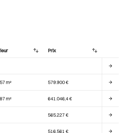
ieur
Prix
.57 m²
579.900 €
.87 m²
641.046,4 €
565.227 €
516.561 €