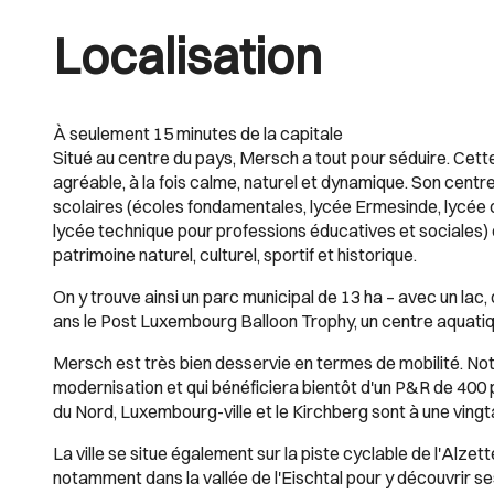
Localisation
À seulement 15 minutes de la capitale
Situé au centre du pays, Mersch a tout pour séduire. Cett
agréable, à la fois calme, naturel et dynamique. Son cen
scolaires (écoles fondamentales, lycée Ermesinde, lycée 
lycée technique pour professions éducatives et sociales) et
patrimoine naturel, culturel, sportif et historique.
On y trouve ainsi un parc municipal de 13 ha – avec un lac,
ans le Post Luxembourg Balloon Trophy, un centre aquatiqu
Mersch est très bien desservie en termes de mobilité. Not
modernisation et qui bénéficiera bientôt d'un P&R de 400 
du Nord, Luxembourg-ville et le Kirchberg sont à une ving
La ville se situe également sur la piste cyclable de l'Alz
notamment dans la vallée de l'Eischtal pour y découvrir 