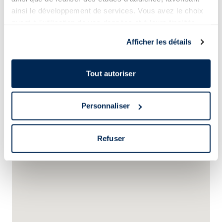
ainsi le développement de services. Vous avez le choix
quant à l'utilisation de vos données et à leurs finalités.
Vous pouvez modifier ou retirer votre consentement à
Afficher les détails
tout moment en consultant la Déclaration relative aux
Plus de photos (
7
)
cookies ou en cliquant sur l'icône de confidentialité.
Tout autoriser
Si vous le permettez, nous aimerions également :
Collecter des informations sur votre localisation
Personnaliser
géographique qui peuvent être précises à plusieurs
mètres près
Identifier votre appareil en l'analysant activement
Refuser
pour en relever les caractéristiques spécifiques
(empreintes digitales).
Pour en savoir plus sur le traitement de vos données
personnelles et définir vos préférences, reportez-vous à
la
section « Détails »
. Vous pouvez modifier ou retirer
votre consentement à tout moment à partir de la
déclaration sur les cookies.