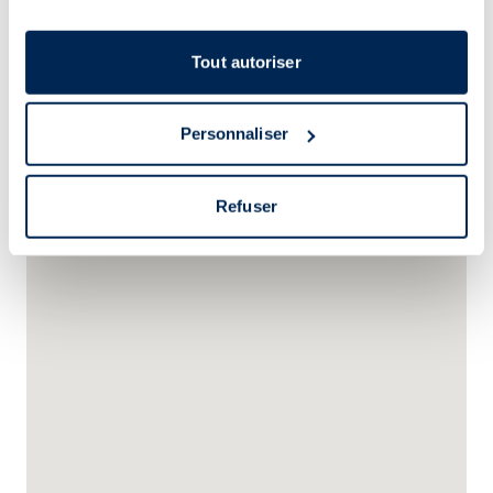
tout moment en consultant la Déclaration relative aux
cookies ou en cliquant sur l'icône de confidentialité.
Tout autoriser
Si vous le permettez, nous aimerions également :
Collecter des informations sur votre localisation
Personnaliser
géographique qui peuvent être précises à plusieurs
mètres près
Identifier votre appareil en l'analysant activement
Refuser
pour en relever les caractéristiques spécifiques
(empreintes digitales).
Pour en savoir plus sur le traitement de vos données
personnelles et définir vos préférences, reportez-vous à
la
section « Détails »
. Vous pouvez modifier ou retirer
votre consentement à tout moment à partir de la
déclaration sur les cookies.
Les cookies nous permettent de personnaliser le contenu
et les annonces, d'offrir des fonctionnalités relatives aux
médias sociaux et d'analyser notre trafic. Nous