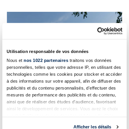
Images Gallery
Utilisation responsable de vos données
Nous et
nos 1022 partenaires
traitons vos données
personnelles, telles que votre adresse IP, en utilisant des
technologies comme les cookies pour stocker et accéder
à des informations sur votre appareil, afin de diffuser des
publicités et du contenu personnalisés, d'effectuer des
mesures de performance des publicités et du contenu,
ainsi que de réaliser des études d’audience, favorisant
Plus de photos (
2
)
ainsi le développement de services. Vous avez le choix
quant à l'utilisation de vos données et à leurs finalités.
Vous pouvez modifier ou retirer votre consentement à
Afficher les détails