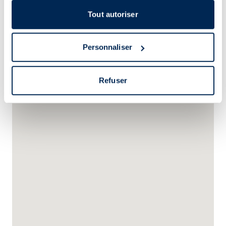
Tout autoriser
Si vous le permettez, nous aimerions également :
Collecter des informations sur votre localisation
Personnaliser
géographique qui peuvent être précises à plusieurs
mètres près
Identifier votre appareil en l'analysant activement
Refuser
pour en relever les caractéristiques spécifiques
(empreintes digitales).
Pour en savoir plus sur le traitement de vos données
personnelles et définir vos préférences, reportez-vous à
la
section « Détails »
. Vous pouvez modifier ou retirer
votre consentement à tout moment à partir de la
déclaration sur les cookies.
Les cookies nous permettent de personnaliser le contenu
et les annonces, d'offrir des fonctionnalités relatives aux
médias sociaux et d'analyser notre trafic. Nous
partageons également des informations sur l'utilisation de