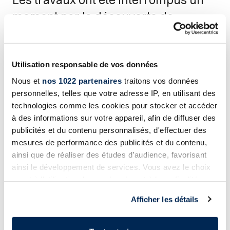
moment par la découverte de
vestiges.
Quelques mois après leur lancement, les travaux de
Utilisation responsable de vos données
démolition du bâtiment arrière ont été interrompus suite à
Nous et
nos 1022 partenaires
traitons vos données
la découverte de vestiges. « Pendant que les fouilles
archéologiques se poursuivent, nous avons trouvé une
personnelles, telles que votre adresse IP, en utilisant des
solution et commencé la partie rénovation des deux
technologies comme les cookies pour stocker et accéder
bâtiments à l'avant pour respecter entièrement notre
à des informations sur votre appareil, afin de diffuser des
planning. »
publicités et du contenu personnalisés, d'effectuer des
mesures de performance des publicités et du contenu,
ainsi que de réaliser des études d’audience, favorisant
Une mission délicate qui consiste à conjuguer passé et
ainsi le développement de services. Vous avez le choix
présent, car certains éléments classés au patrimoine
quant à l'utilisation de vos données et à leurs finalités.
historique sont à conserver. Par exemple, les poutres en
bois d'origine ont été intégrées à la nouvelle dalle en
Vous pouvez modifier ou retirer votre consentement à
Afficher les détails
béton, de même que les tirants d'origine qui soutiennent la
tout moment en consultant la Déclaration relative aux
façade et des cheminées ont été démontées pour être
cookies ou en cliquant sur l'icône de confidentialité.
réinstallées ultérieurement.