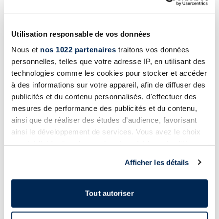
Utilisation responsable de vos données
Nous et
nos 1022 partenaires
traitons vos données
personnelles, telles que votre adresse IP, en utilisant des
technologies comme les cookies pour stocker et accéder
à des informations sur votre appareil, afin de diffuser des
publicités et du contenu personnalisés, d'effectuer des
mesures de performance des publicités et du contenu,
ainsi que de réaliser des études d’audience, favorisant
ainsi le développement de services. Vous avez le choix
quant à l'utilisation de vos données et à leurs finalités.
Vous pouvez modifier ou retirer votre consentement à
Afficher les détails
tout moment en consultant la Déclaration relative aux
cookies ou en cliquant sur l'icône de confidentialité.
Tout autoriser
Si vous le permettez, nous aimerions également :
Collecter des informations sur votre localisation