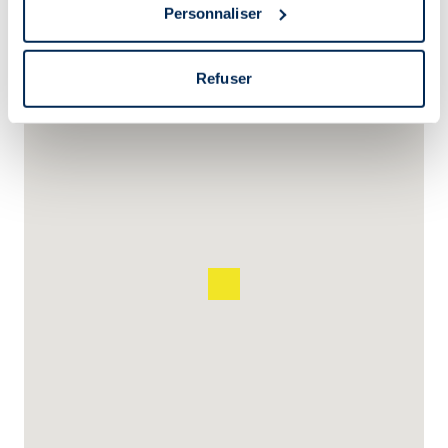
Personnaliser
géographique qui peuvent être précises à plusieurs
mètres près
Identifier votre appareil en l'analysant activement
Refuser
pour en relever les caractéristiques spécifiques
(empreintes digitales).
Pour en savoir plus sur le traitement de vos données
personnelles et définir vos préférences, reportez-vous à
la
section « Détails »
. Vous pouvez modifier ou retirer
votre consentement à tout moment à partir de la
déclaration sur les cookies.
Les cookies nous permettent de personnaliser le contenu
et les annonces, d'offrir des fonctionnalités relatives aux
médias sociaux et d'analyser notre trafic. Nous
partageons également des informations sur l'utilisation de
notre site avec nos partenaires de médias sociaux, de
publicité et d'analyse, qui peuvent combiner celles-ci
avec d'autres informations que vous leur avez fournies