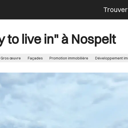
Trouver
Menu
to live in" à Nospelt
Gros œuvre
Façades
Promotion immobilière
Développement im