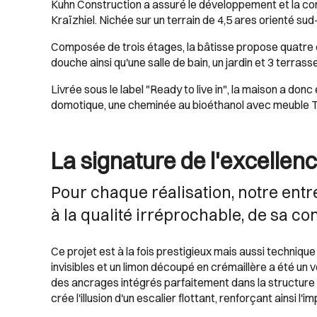
Kuhn Construction a assuré le développement et la co
Kraïzhiel. Nichée sur un terrain de 4,5 ares orienté su
Composée de trois étages, la bâtisse propose quatre c
douche ainsi qu'une salle de bain, un jardin et 3 terrass
Livrée sous le label "Ready to live in", la maison a don
domotique, une cheminée au bioéthanol avec meuble T
La signature de l'excellen
Pour chaque réalisation, notre entre
à la qualité irréprochable, de sa c
Ce projet est à la fois prestigieux mais aussi technique 
invisibles et un limon découpé en crémaillère a été un v
des ancrages intégrés parfaitement dans la structure po
crée l'illusion d'un escalier flottant, renforçant ainsi l'i