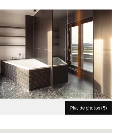
Plus de photos (
5
)