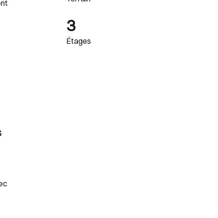
ent
3
Étages
s
vec