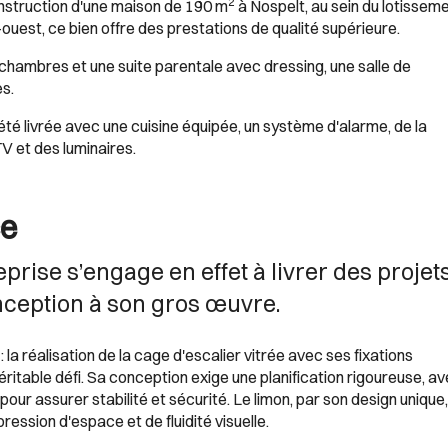
2
nstruction d'une maison de 190 m
à Nospelt, au sein du lotissem
d-ouest, ce bien offre des prestations de qualité supérieure.
hambres et une suite parentale avec dressing, une salle de
es.
c été livrée avec une cuisine équipée, un système d'alarme, de la
V et des luminaires.
ce
prise s’engage en effet à livrer des projet
onception à son gros œuvre.
: la réalisation de la cage d'escalier vitrée avec ses fixations
éritable défi. Sa conception exige une planification rigoureuse, a
ur assurer stabilité et sécurité. Le limon, par son design unique,
mpression d'espace et de fluidité visuelle.