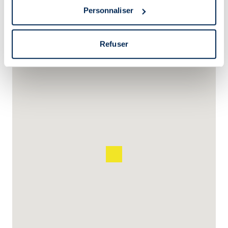
Collecter des informations sur votre localisation
Personnaliser
géographique qui peuvent être précises à plusieurs
mètres près
Identifier votre appareil en l'analysant activement
Refuser
pour en relever les caractéristiques spécifiques
(empreintes digitales).
Pour en savoir plus sur le traitement de vos données
personnelles et définir vos préférences, reportez-vous à
la
section « Détails »
. Vous pouvez modifier ou retirer
votre consentement à tout moment à partir de la
déclaration sur les cookies.
Les cookies nous permettent de personnaliser le contenu
et les annonces, d'offrir des fonctionnalités relatives aux
médias sociaux et d'analyser notre trafic. Nous
partageons également des informations sur l'utilisation de
notre site avec nos partenaires de médias sociaux, de
publicité et d'analyse, qui peuvent combiner celles-ci
avec d'autres informations que vous leur avez fournies