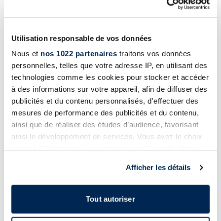
Utilisation responsable de vos données
Nous et
nos 1022 partenaires
traitons vos données
personnelles, telles que votre adresse IP, en utilisant des
technologies comme les cookies pour stocker et accéder
à des informations sur votre appareil, afin de diffuser des
publicités et du contenu personnalisés, d'effectuer des
mesures de performance des publicités et du contenu,
ainsi que de réaliser des études d’audience, favorisant
ainsi le développement de services. Vous avez le choix
quant à l'utilisation de vos données et à leurs finalités.
Vous pouvez modifier ou retirer votre consentement à
Afficher les détails
tout moment en consultant la Déclaration relative aux
cookies ou en cliquant sur l'icône de confidentialité.
Tout autoriser
Si vous le permettez, nous aimerions également :